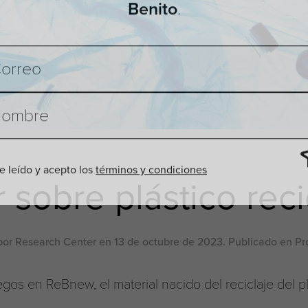
nuestros productos y eventos de
.
Benito
 sobre plástico rec
e leído y acepto los
términos y condiciones
 por
Research Center
en
13 de octubre de 2023
. Publicado en
Pr
egos en ReBnew, el material nacido del reciclaje del pl