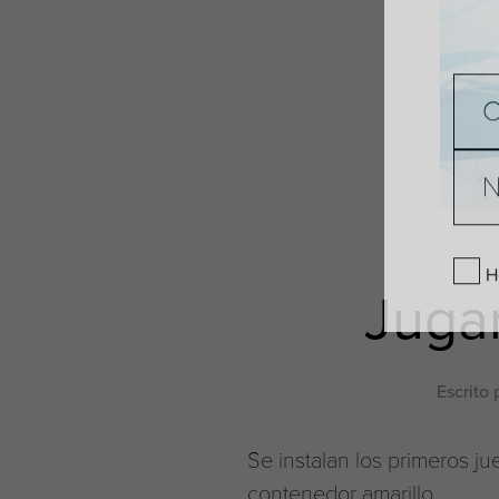
Jugar
H
Escrito
Se instalan los primeros ju
contenedor amarillo