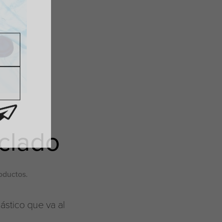
iclado
oductos
.
ástico que va al